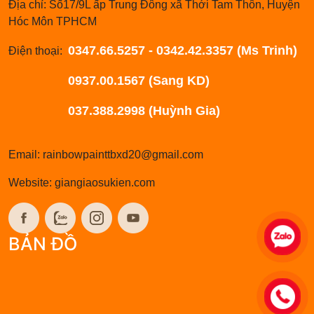
Địa chỉ: Số17/9L ấp Trung Đông xã Thới Tam Thôn, Huyện
Hóc Môn TPHCM
0347.66.5257 - 0342.42.3357 (Ms Trinh)
Điện thoại:
0937.00.1567 (Sang KD)
037.388.2998 (Huỳnh Gia)
Email: rainbowpainttbxd20@gmail.com
Website: giangiaosukien.com
BẢN ĐỒ