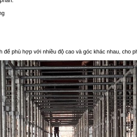
 phần:
ng
h để phù hợp với nhiều độ cao và góc khác nhau, cho ph