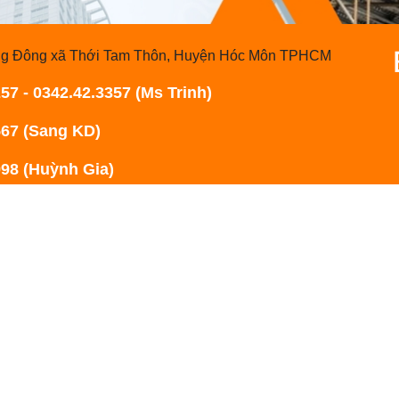
rung Đông xã Thới Tam Thôn, Huyện Hóc Môn TPHCM
57 - 0342.42.3357 (Ms Trinh)
(Sang KD)
(Huỳnh Gia)
xd20@gmail.com
n.com
V-TM THIẾT BỊ VÀ XÂY DỰNG RAINBOW 2024. All Rights Reserved.