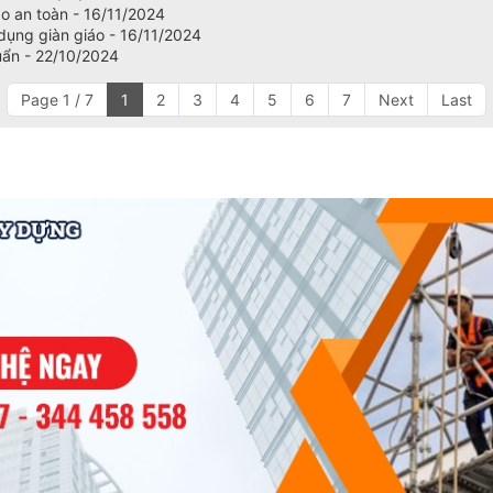
ảo an toàn - 16/11/2024
 dụng giàn giáo - 16/11/2024
uẩn - 22/10/2024
Page 1 / 7
1
2
3
4
5
6
7
Next
Last