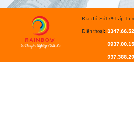
Địa chỉ: Số17/9L ấp T
0347.66.52
Điện thoại:
0937.00.1567 
037.388.2998 
Email: rainbowpainttb
Website: giangiaosukie
Bản quyền © CÔNG TY TNHH SX-D