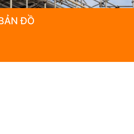
BẢN ĐỒ
 Website design by TLT VietNam