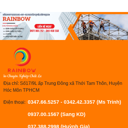
Địa chỉ: Số17/9L ấp Trung Đông xã Thới Tam Thôn, Huyện
Hóc Môn TPHCM
0347.66.5257 - 0342.42.3357 (Ms Trinh)
Điện thoại:
0937.00.1567 (Sang KD)
037.388.2998 (Huỳnh Gia)