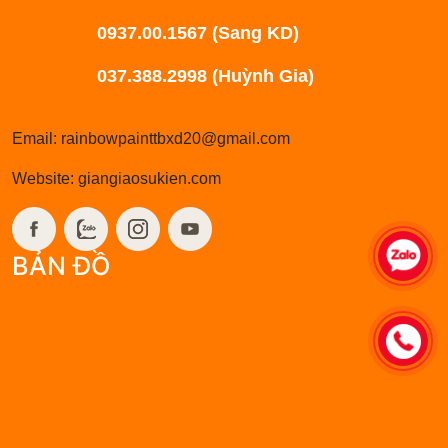
0347.66.5257 - 0342.42.3357 (Ms Trinh)
Điện thoại:
0937.00.1567 (Sang KD)
037.388.2998 (Huỳnh Gia)
Email: rainbowpainttbxd20@gmail.com
Website: giangiaosukien.com
BẢN ĐỒ