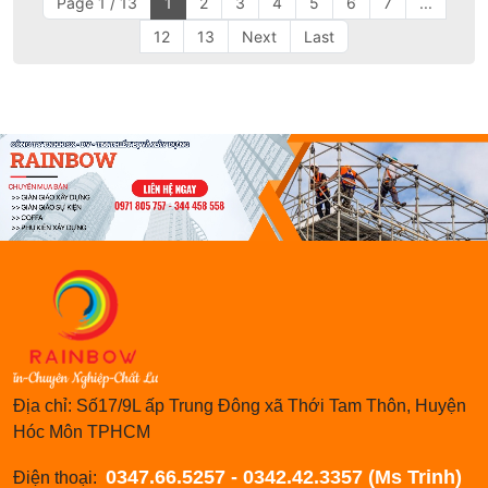
Page 1 / 13
1
2
3
4
5
6
7
...
12
13
Next
Last
Địa chỉ: Số17/9L ấp Trung Đông xã Thới Tam Thôn, Huyện
Hóc Môn TPHCM