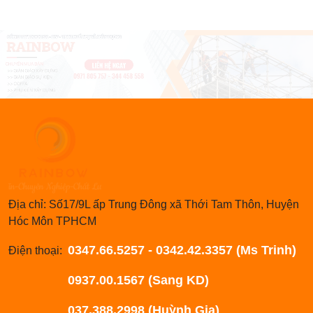
Địa chỉ: Số17/9L ấp Trung Đông xã Thới Tam Thôn, Huyện
Hóc Môn TPHCM
0347.66.5257 - 0342.42.3357 (Ms Trinh)
Điện thoại:
0937.00.1567 (Sang KD)
037.388.2998 (Huỳnh Gia)