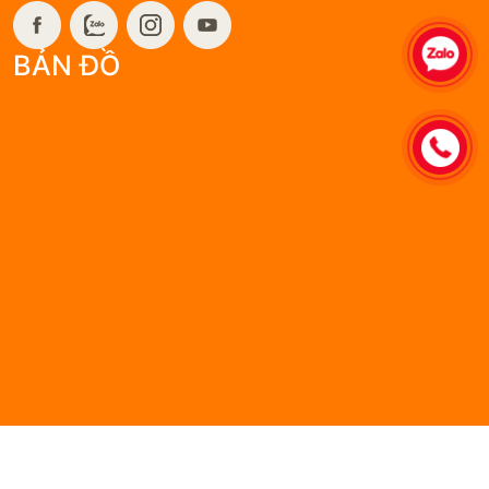
Website: giangiaosukien.com
BẢN ĐỒ