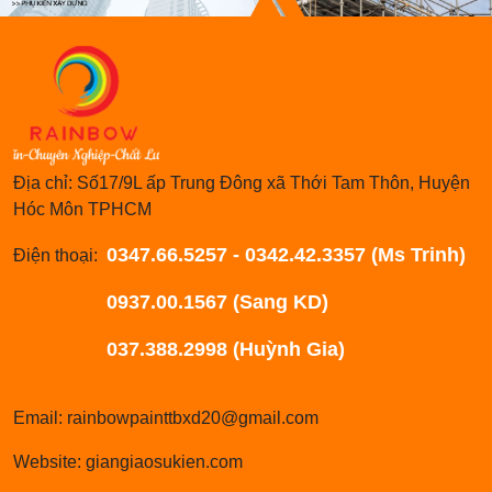
Địa chỉ: Số17/9L ấp Trung Đông xã Thới Tam Thôn, Huyện
Hóc Môn TPHCM
0347.66.5257 - 0342.42.3357 (Ms Trinh)
Điện thoại:
0937.00.1567 (Sang KD)
037.388.2998 (Huỳnh Gia)
Email: rainbowpainttbxd20@gmail.com