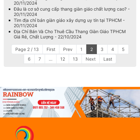
minh - 20/11/2024
Cung cấp giàn giáo ring lock khu vực miền Nam uy tín -
20/11/2024
Đâu là cơ sở cung cấp thang giàn giáo chất lượng cao? -
20/11/2024
Tìm địa chỉ bán giàn giáo xây dựng uy tín tại TPHCM -
20/11/2024
Địa Chỉ Bán Và Cho Thuê Cầu Thang Giàn Giáo TPHCM
Giá Rẻ, Chất Lượng - 22/10/2024
Page 2 / 13
First
Prev
1
2
3
4
5
6
7
...
12
13
Next
Last