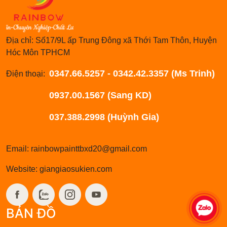
Địa chỉ: Số17/9L ấp Trung Đông xã Thới Tam Thôn, Huyện
Hóc Môn TPHCM
0347.66.5257 - 0342.42.3357 (Ms Trinh)
Điện thoại:
0937.00.1567 (Sang KD)
037.388.2998 (Huỳnh Gia)
Email: rainbowpainttbxd20@gmail.com
Website: giangiaosukien.com