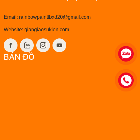
037.388.2998 (Huỳnh Gia)
Email: rainbowpainttbxd20@gmail.com
Website: giangiaosukien.com
BẢN ĐỒ