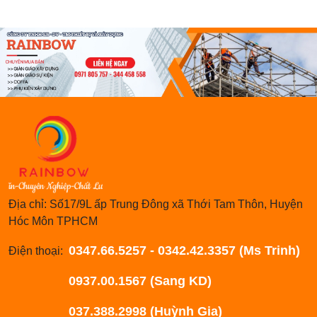
Địa chỉ: Số17/9L ấp Trung Đông xã Thới Tam Thôn, Huyện
Hóc Môn TPHCM
0347.66.5257 - 0342.42.3357 (Ms Trinh)
Điện thoại:
0937.00.1567 (Sang KD)