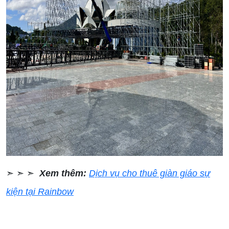
➣ ➣ ➣
Xem thêm:
Dịch vụ cho thuê giàn giáo sự
kiện tại Rainbow