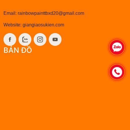
037.388.2998 (Huỳnh Gia)
Email: rainbowpainttbxd20@gmail.com
Website: giangiaosukien.com
BẢN ĐỒ