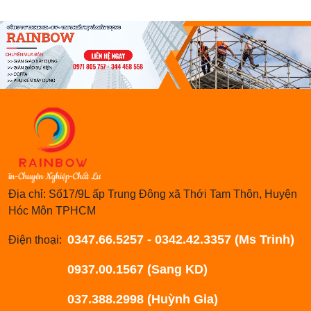
Địa chỉ: Số17/9L ấp Trung Đông xã Thới Tam Thôn, Huyện
Hóc Môn TPHCM
0347.66.5257 - 0342.42.3357 (Ms Trinh)
Điện thoại:
0937.00.1567 (Sang KD)