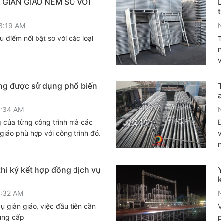
 GIÀN GIÁO NÊM SO VỚI
3:19 AM
 điểm nổi bật so với các loại
T
n
v
t
ựng được sử dụng phổ biến
2:34 AM
 của từng công trình mà các
Đ
 giáo phù hợp với công trình đó.
v
n
hi ký kết hợp đồng dịch vụ
2:32 AM
ụ giàn giáo, việc đầu tiên cần
V
cung cấp