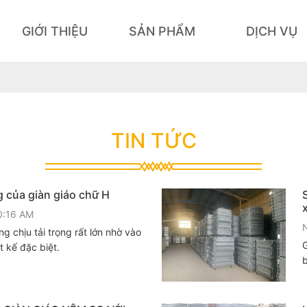
GIỚI THIỆU
SẢN PHẨM
DỊCH VỤ
TIN TỨC
g của giàn giáo chữ H
0:16 AM
g chịu tải trọng rất lớn nhờ vào
G
t kế đặc biệt.
b