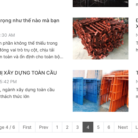
trọng như thế nào mà bạn
2:30 AM
 phần không thể thiếu trong
T
ng vai trò trụ cột, chịu tải
h
n toàn và ổn định cho toàn bộ
 BỊ XÂY DỰNG TOÀN CẦU
05:42 PM
, ngành xây dựng toàn cầu
 thách thức lớn
m
ge 4 / 6
First
Prev
1
2
3
4
5
6
Next
L