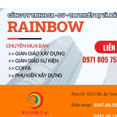
Địa chỉ: Số17/9L ấp T
0347.66.52
Điện thoại:
0937.00.1567 