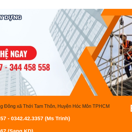
rung Đông xã Thới Tam Thôn, Huyện Hóc Môn TPHCM
57 - 0342.42.3357 (Ms Trinh)
(Sang KD)