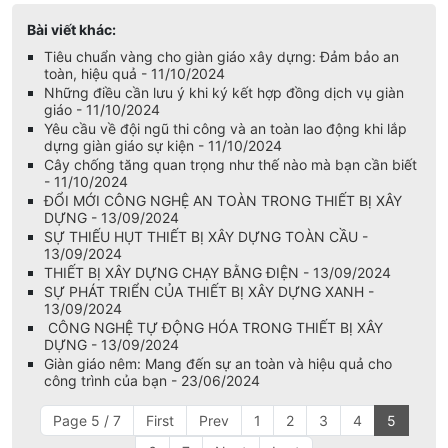
Bài viết khác:
Tiêu chuẩn vàng cho giàn giáo xây dựng: Đảm bảo an
toàn, hiệu quả - 11/10/2024
Những điều cần lưu ý khi ký kết hợp đồng dịch vụ giàn
giáo - 11/10/2024
Yêu cầu về đội ngũ thi công và an toàn lao động khi lắp
dựng giàn giáo sự kiện - 11/10/2024
Cây chống tăng quan trọng như thế nào mà bạn cần biết
- 11/10/2024
ĐỔI MỚI CÔNG NGHỆ AN TOÀN TRONG THIẾT BỊ XÂY
DỰNG - 13/09/2024
SỰ THIẾU HỤT THIẾT BỊ XÂY DỰNG TOÀN CẦU -
13/09/2024
THIẾT BỊ XÂY DỰNG CHẠY BẰNG ĐIỆN - 13/09/2024
SỰ PHÁT TRIỂN CỦA THIẾT BỊ XÂY DỰNG XANH -
13/09/2024
CÔNG NGHỆ TỰ ĐỘNG HÓA TRONG THIẾT BỊ XÂY
DỰNG - 13/09/2024
Giàn giáo nêm: Mang đến sự an toàn và hiệu quả cho
công trình của bạn - 23/06/2024
Page 5 / 7
First
Prev
1
2
3
4
5