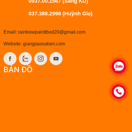
0937.00.1567 (Sang KD)
037.388.2998 (Huỳnh Gia)
Email: rainbowpainttbxd20@gmail.com
Website: giangiaosukien.com
BẢN ĐỒ