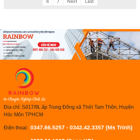
6
7
Next
Last
Địa chỉ: Số17/9L ấp Trung Đông xã Thới Tam Thôn, Huyện
Hóc Môn TPHCM
0347.66.5257 - 0342.42.3357 (Ms Trinh)
Điện thoại: