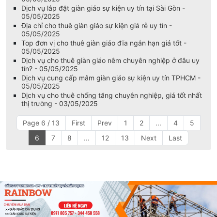
Cơ sở cho thuê mâm giàn giáo theo số lượng giá tốt -
05/05/2025
Dịch vụ lắp đặt giàn giáo sự kiện uy tín tại Sài Gòn -
05/05/2025
Địa chỉ cho thuê giàn giáo sự kiện giá rẻ uy tín -
05/05/2025
Top đơn vị cho thuê giàn giáo đĩa ngắn hạn giá tốt -
05/05/2025
Dịch vụ cho thuê giàn giáo nêm chuyên nghiệp ở đâu uy
tín? - 05/05/2025
Dịch vụ cung cấp mâm giàn giáo sự kiện uy tín TPHCM -
05/05/2025
Dịch vụ cho thuê chống tăng chuyên nghiệp, giá tốt nhất
thị trường - 03/05/2025
Page 6 / 13
First
Prev
1
2
...
4
5
6
7
8
...
12
13
Next
Last