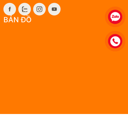
Website: giangiaosukien.com
BẢN ĐỒ