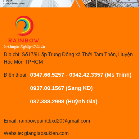
Địa chỉ: Số17/9L ấp Trung Đông xã Thới Tam Thôn, Huyện
Hóc Môn TPHCM
0347.66.5257 - 0342.42.3357 (Ms Trinh)
Điện thoại:
0937.00.1567 (Sang KD)
037.388.2998 (Huỳnh Gia)
Email: rainbowpainttbxd20@gmail.com