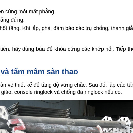
rên cùng một mặt phẳng.
thẳng đứng.
hốt tầng. Khi lắp, phải đảm bảo các trụ chống, thanh g
 tiên, hãy dùng búa để khóa cứng các khớp nối. Tiếp th
 và tấm mâm sàn thao
bản vẽ thiết kế để tăng độ vững chắc. Sau đó, lắp các tấ
n giáo, console ringlock và chống đà ringlock nếu có.