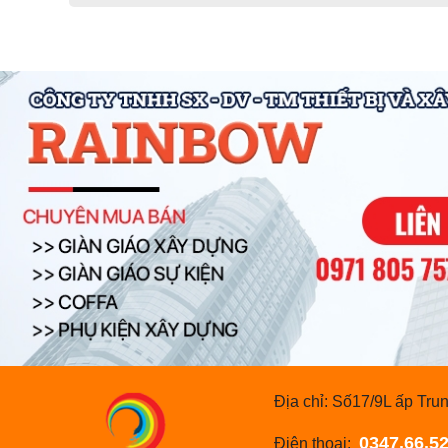
Địa chỉ: Số17/9L ấp T
0347.66.52
Điện thoại: