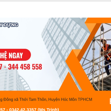
rung Đông xã Thới Tam Thôn, Huyện Hóc Môn TPHCM
57 - 0342.42.3357 (Ms Trinh)