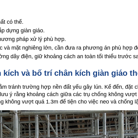
ất có thể. 
ắp dựng giàn giáo.
phương pháp xử lý phù hợp.
c và mặt nghiêng lớn, cần đưa ra phương án phù hợp để
ng dây điện, giữ khoảng cách an toàn tối thiểu trước s
 kích và bố trí chân kích giàn giáo t
nhằm tránh trường hợp nền đất yếu gây lún. Kế đến, đặt ch
n lưu ý rằng khoảng cách giữa các trụ chống không vượt
g không vượt quá 1.3m để tiện cho việc neo và chống lậ